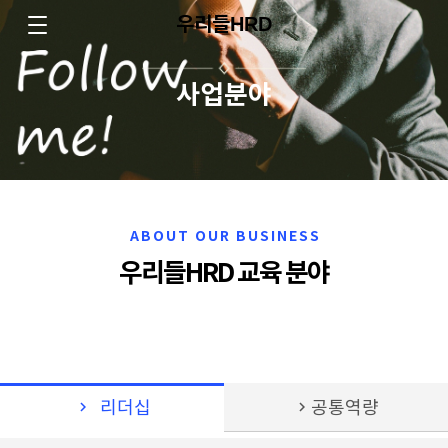
우리들HRD
사업분야
ABOUT OUR BUSINESS
우리들HRD 교육 분야
chevron_right
리더십
chevron_right
공통역량