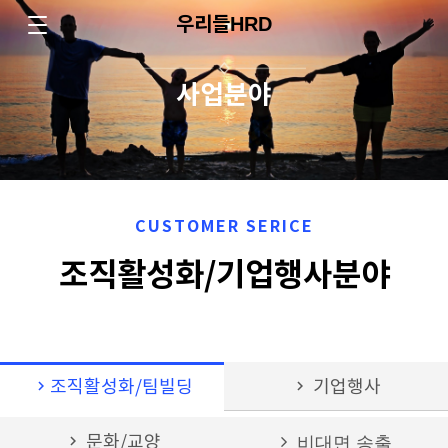
우리들HRD
사업분야
CUSTOMER SERICE
조직활성화/기업행사분야
chevron_right
조직활성화/팀빌딩
chevron_right
기업행사
chevron_right
문화/교양
비대면 송출